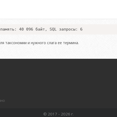
 память: 40 096 байт, SQL запросы: 6
ля таксономии и нужного слага ее термина.
нно
© 2017 - 2026 г.