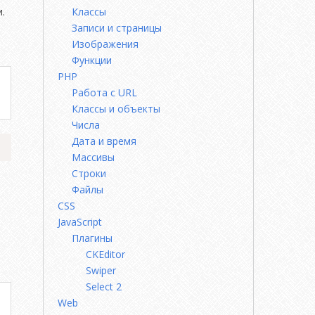
.
Классы
Записи и страницы
Изображения
Функции
PHP
Работа с URL
Классы и объекты
Числа
Дата и время
Массивы
Строки
Файлы
CSS
JavaScript
Плагины
CKEditor
Swiper
Select 2
Web