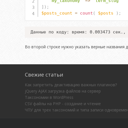
'my_taxonomy'
=>
'term_slug'
]
)
;
$posts_count
=
count
(
$posts
)
;
Данные по коду: время: 0.003473 сек.,
Во второй строке нужно указать верные названия д
Свежие статьи
Как запретить деактивацию важных плагинов?
jQuery AJAX загрузка файлов на сервер
Таксономии в WordPress
CSV файлы на PHP - создание и чтение
ЧПУ для трех таксономий и типа записи одновреме