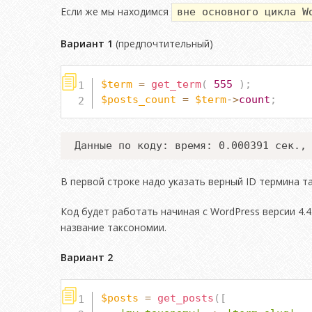
Если же мы находимся
вне основного цикла W
Вариант 1
(предпочтительный)
$term
=
get_term
(
555
)
;
$posts_count
=
$term
->
count
;
Данные по коду: время: 0.000391 сек.,
В первой строке надо указать верный ID термина т
Код будет работать начиная с WordPress версии 4.
название таксономии.
Вариант 2
$posts
=
get_posts
(
[