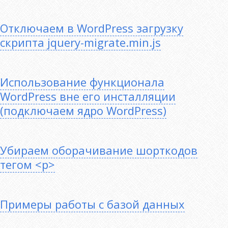
Отключаем в WordPress загрузку
скрипта jquery-migrate.min.js
Использование функционала
WordPress вне его инсталляции
(подключаем ядро WordPress)
Убираем оборачивание шорткодов
тегом <p>
Примеры работы с базой данных