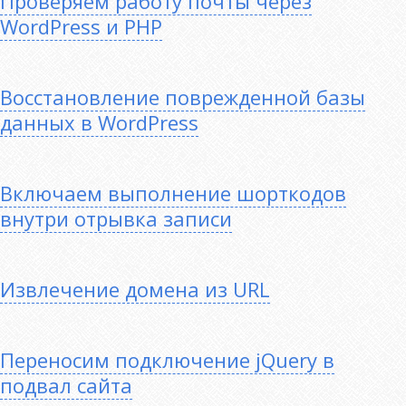
Проверяем работу почты через
WordPress и PHP
Восстановление поврежденной базы
данных в WordPress
Включаем выполнение шорткодов
внутри отрывка записи
Извлечение домена из URL
Переносим подключение jQuery в
подвал сайта