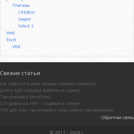
Плагины
CKEditor
Swiper
Select 2
Web
Excel
VBA
Свежие статьи
Как запретить деактивацию важных плагинов?
jQuery AJAX загрузка файлов на сервер
Таксономии в WordPress
CSV файлы на PHP - создание и чтение
ЧПУ для трех таксономий и типа записи одновременно
Обратная связь
© 2017 - 2026 г.