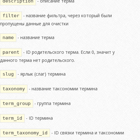
- описание терма
description
- название фильтра, через который были
filter
пропущены данные для очистки
- название терма
name
- ID родительского терма. Если 0, значит у
parent
данного терма нет родительского.
- ярлык (слаг) термина
slug
- название таксономии термина
taxonomy
- группа термина
term_group
- ID термина
term_id
- ID связки термина и таксономии
term_taxonomy_id