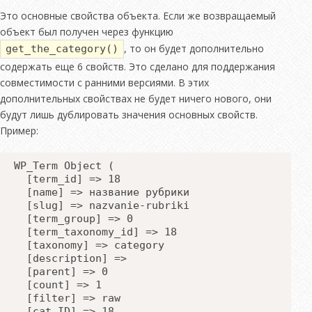
Это основные свойства объекта. Если же возвращаемый
объект был получен через функцию
, то он будет дополнительно
get_the_category()
содержать еще 6 свойств. Это сделано для поддержания
совместимости с ранними версиями. В этих
дополнительных свойствах не будет ничего нового, они
будут лишь дублировать значения основных свойств.
Пример:
WP_Term Object (
  [term_id] => 18
  [name] => название рубрики
  [slug] => nazvanie-rubriki
  [term_group] => 0
  [term_taxonomy_id] => 18
  [taxonomy] => category
  [description] => 
  [parent] => 0
  [count] => 1
  [filter] => raw
  [cat_ID] => 18