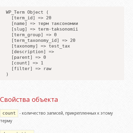
WP_Term Object (
  [term_id] => 20
  [name] => терм таксономии
  [slug] => term-taksonomii
  [term_group] => 0
  [term_taxonomy_id] => 20
  [taxonomy] => test_tax
  [description] => 
  [parent] => 0
  [count] => 1
  [filter] => raw
Свойства объекта
- количество записей, прикрепленных к этому
count
терму