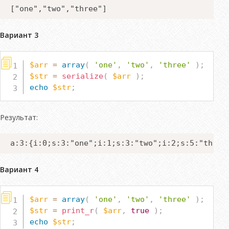
["one","two","three"]
Вариант 3
$arr
=
array
(
'one'
,
'two'
,
'three'
)
;
$str
=
serialize
(
$arr
)
;
echo
$str
;
Результат:
a:3:{i:0;s:3:"one";i:1;s:3:"two";i:2;s:5:"three
Вариант 4
$arr
=
array
(
'one'
,
'two'
,
'three'
)
;
$str
=
print_r
(
$arr
,
true
)
;
echo
$str
;