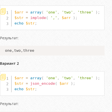
$arr
=
array
(
'one'
,
'two'
,
'three'
)
;
$str
=
implode
(
','
,
$arr
)
;
echo
$str
;
Результат:
one,two,three
Вариант 2
$arr
=
array
(
'one'
,
'two'
,
'three'
)
;
$str
=
json_encode
(
$arr
)
;
echo
$str
;
Результат: