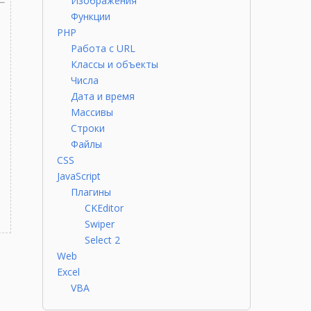
Изображения
Функции
PHP
Работа с URL
Классы и объекты
Числа
Дата и время
Массивы
Строки
Файлы
CSS
JavaScript
Плагины
CKEditor
Swiper
Select 2
Web
Excel
VBA