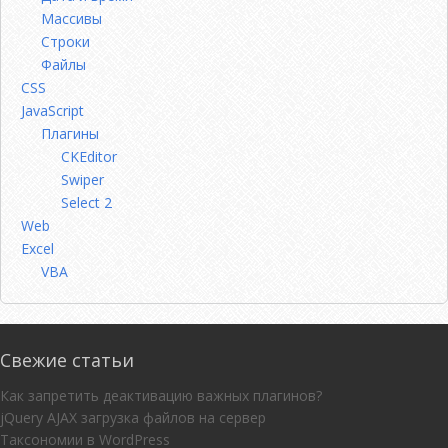
Массивы
Строки
Файлы
CSS
JavaScript
Плагины
CKEditor
Swiper
Select 2
Web
Excel
VBA
Свежие статьи
Как запретить деактивацию важных плагинов?
jQuery AJAX загрузка файлов на сервер
Таксономии в WordPress