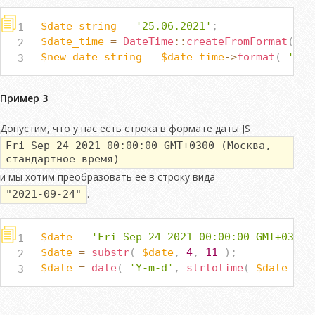
$date_string
=
'25.06.2021'
;
$date_time
=
DateTime
::
createFromFormat
(
'd
$new_date_string
=
$date_time
->
format
(
'Y-m
Пример 3
Допустим, что у нас есть строка в формате даты JS
Fri Sep 24 2021 00:00:00 GMT+0300 (Москва,
стандартное время)
и мы хотим преобразовать ее в строку вида
.
"2021-09-24"
$date
=
'Fri Sep 24 2021 00:00:00 GMT+0300 
$date
=
substr
(
$date
,
4
,
11
)
;
$date
=
date
(
'Y-m-d'
,
strtotime
(
$date
)
)