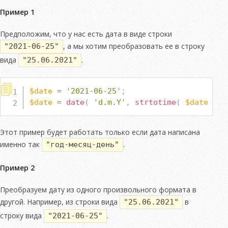
Пример 1
Предположим, что у нас есть дата в виде строки
, а мы хотим преобразовать ее в строку
"2021-06-25"
вида
.
"25.06.2021"
$date
=
'2021-06-25'
;
$date
=
date
(
'd.m.Y'
,
strtotime
(
$date
)
)
Этот пример будет работать только если дата написана
именно так
.
"год-месяц-день"
Пример 2
Преобразуем дату из одного произвольного формата в
другой. Например, из строки вида
в
"25.06.2021"
строку вида
.
"2021-06-25"