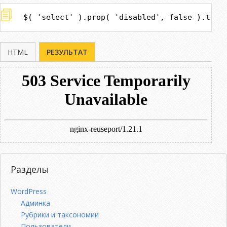
$( 'select' ).prop( 'disabled', false ).trig
HTML
РЕЗУЛЬТАТ
Разделы
WordPress
Админка
Рубрики и таксономии
Пользователи