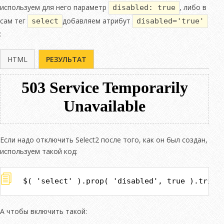
используем для него параметр
, либо в
disabled: true
сам тег
добавляем атрибут
select
disabled='true'
:
HTML
РЕЗУЛЬТАТ
Если надо отключить Select2 после того, как он был создан,
используем такой код:
$( 'select' ).prop( 'disabled', true ).trigg
А чтобы включить такой: